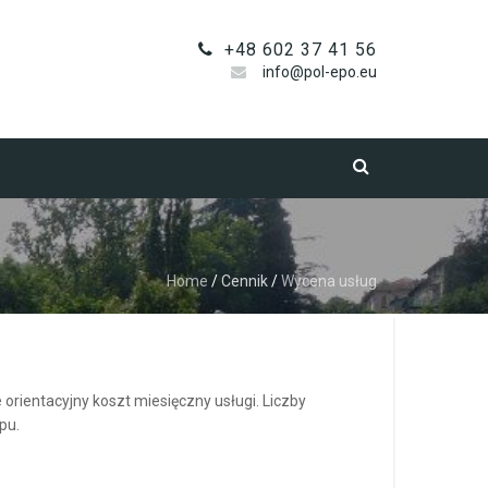
+48 602 37 41 56
info@pol-epo.eu
Home
/
Cennik
/
Wycena usług
orientacyjny koszt miesięczny usługi. Liczby
pu.