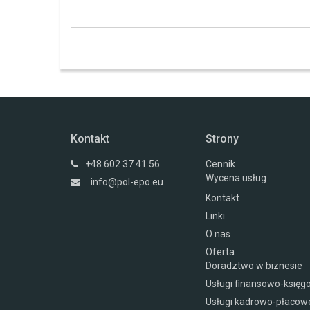
Kontakt
Strony
+48 602 37 41 56
Cennik
Wycena usług
info@pol-epo.eu
Kontakt
Linki
O nas
Oferta
Doradztwo w biznesie
Usługi finansowo-księ
Usługi kadrowo-płacow