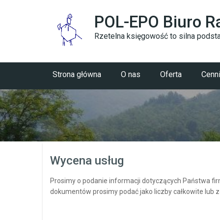
POL-EPO Biuro 
Rzetelna księgowość to silna pods
Strona główna
O nas
Oferta
Cenn
Wycena usług
Prosimy o podanie informacji dotyczących Państwa firm
dokumentów prosimy podać jako liczby całkowite lub 